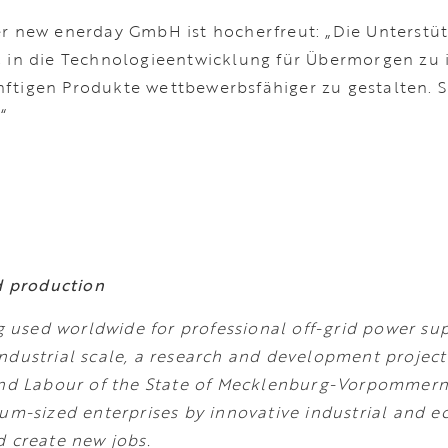
der new enerday GmbH ist hocherfreut: „Die Unterst
, in die Technologieentwicklung für Übermorgen zu 
tigen Produkte wettbewerbsfähiger zu gestalten. Sie
“
d production
 used worldwide for professional off-grid power su
industrial scale, a research and development projec
m and Labour of the State of Mecklenburg-Vorpomme
dium-sized enterprises by innovative industrial and
d create new jobs.